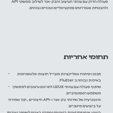
פעולה הדוק עם צוותי העיצוב והבק-אנד לשילוב ממשקי API
ולהבטחת סטנדרטים פונקציונליים וטכניים גבוהים.
תחומי אחריות
תכנון ופיתוח אפליקציות מובייל חוצות-פלטפורמות
באיכות גבוהה ב Flutter.
שיתוף פעולה עם צוותי UI/UX לתרגום עיצובים לממשקי
משתמש רספונסיביים.
אינטגרציה של שירותי בק-אנד ו-API חיצוניים , תוך שמירה
על ביצועים מיטביים.
ביצוע אופטימיזציות ביצועים ופתרון באגים לשיפור יציבות