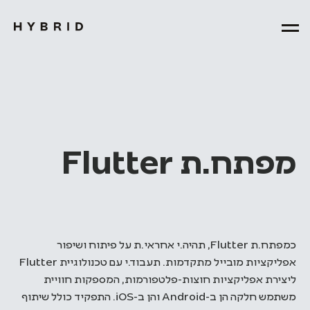
מפתח.ת Flutter
כמפתח.ת Flutter, תהיה.י אחראי.ת על פיתוח ושיפור
אפליקציות מובייל מתקדמות. תעבוד.י עם טכנולוגיית Flutter
ליצירת אפליקציות חוצות-פלטפורמות, המספקות חוויית
משתמש חלקה הן ב-Android והן ב-iOS. התפקיד כולל שיתוף